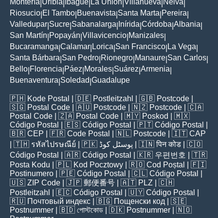
Montería
Uribia
Ibagué
La Unión
Villanueva
Neiva
|
|
|
|
|
|
Riosucio
El Tambo
Buenavista
Santa Marta
Pereira
|
|
|
|
|
Valledupar
Sucre
Sabanalarga
Inírida
Córdoba
Albania
|
|
|
|
|
|
San Martín
Popayán
Villavicencio
Manizales
|
|
|
|
Bucaramanga
Calamar
Lorica
San Francisco
La Vega
|
|
|
|
|
Santa Bárbara
San Pedro
Rionegro
Manaure
San Carlos
|
|
|
|
|
Bello
Florencia
Páez
Morales
Suárez
Armenia
|
|
|
|
|
|
Buenaventura
Soledad
Guadalupe
|
|
🇵🇭
Kode Postal
| 🇩🇪
Postleitzahl
| 🇬🇧
Postcode
|
🇸🇬
Postal Code
| 🇦🇺
Postcode
| 🇳🇿
Postcode
| 🇨🇦
Postal Code
| 🇿🇦
Postal Code
| 🇲🇾
Poskod
| 🇲🇽
Código Postal
| 🇪🇸
Código Postal
| 🇵🇹
Código Postal
|
🇧🇷
CEP
| 🇫🇷
Code Postal
| 🇳🇱
Postcode
| 🇮🇹
CAP
| 🇹🇭
รหัสไปรษณีย์
| 🇵🇰
پوسٹل کوڈ
| 🇮🇳
पिन कोड
| 🇨🇴
Código Postal
| 🇦🇷
Código Postal
| 🇰🇷
우편번호
| 🇹🇷
Posta Kodu
| 🇵🇱
Kod Pocztowy
| 🇷🇴
Cod Poștal
| 🇫🇮
Postinumero
| 🇵🇪
Código Postal
| 🇨🇱
Código Postal
|
🇺🇸
ZIP Code
| 🇯🇵
郵便番号
| 🇦🇹
PLZ
| 🇨🇭
Postleitzahl
| 🇪🇨
Código Postal
| 🇺🇾
Código Postal
|
🇷🇺
Почтовый индекс
| 🇧🇬
Пощенски код
| 🇸🇪
Postnummer
| 🇧🇩
পোস্টকোড
| 🇩🇰
Postnummer
| 🇳🇴