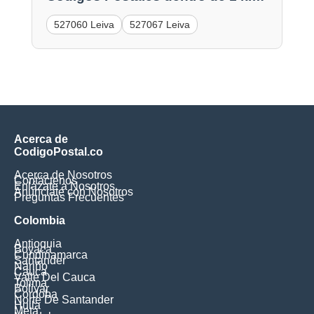
527060 Leiva
527067 Leiva
Acerca de
CodigoPostal.co
Acerca de Nosotros
Contáctenos
Enlázate a Nosotros
Anúnciate con Nosotros
Preguntas Frecuentes
Colombia
Antioquia
Boyaca
Cundinamarca
Santander
Nariño
Cauca
Valle Del Cauca
Tolima
Bolivar
Cordoba
Norte De Santander
Huila
Meta