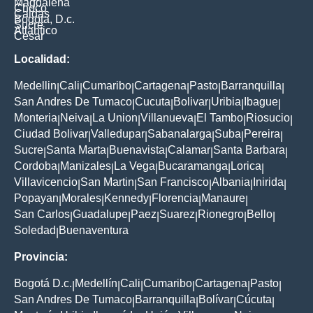
Magdalena
Choco
Caldas
Bogota, D.c.
Sucre
Atlantico
Cesar
Localidad:
Medellin
Cali
Cumaribo
Cartagena
Pasto
Barranquilla
|
|
|
|
|
|
San Andres De Tumaco
Cucuta
Bolivar
Uribia
Ibague
|
|
|
|
|
Monteria
Neiva
La Union
Villanueva
El Tambo
Riosucio
|
|
|
|
|
|
Ciudad Bolivar
Valledupar
Sabanalarga
Suba
Pereira
|
|
|
|
|
Sucre
Santa Marta
Buenavista
Calamar
Santa Barbara
|
|
|
|
|
Cordoba
Manizales
La Vega
Bucaramanga
Lorica
|
|
|
|
|
Villavicencio
San Martin
San Francisco
Albania
Inirida
|
|
|
|
|
Popayan
Morales
Kennedy
Florencia
Manaure
|
|
|
|
|
San Carlos
Guadalupe
Paez
Suarez
Rionegro
Bello
|
|
|
|
|
|
Soledad
Buenaventura
|
Provincia:
Bogotá D.c.
Medellín
Cali
Cumaribo
Cartagena
Pasto
|
|
|
|
|
|
San Andres De Tumaco
Barranquilla
Bolívar
Cúcuta
|
|
|
|