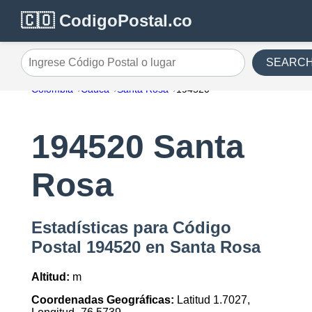
🇨🇴 CodigoPostal.co
SEARC
Ingrese Código Postal o lugar
Colombia
Cauca
Santa Rosa
194520
194520 Santa
Rosa
Estadísticas para Código
Postal 194520 en Santa Rosa
Altitud:
m
Coordenadas Geográficas:
Latitud 1.7027,