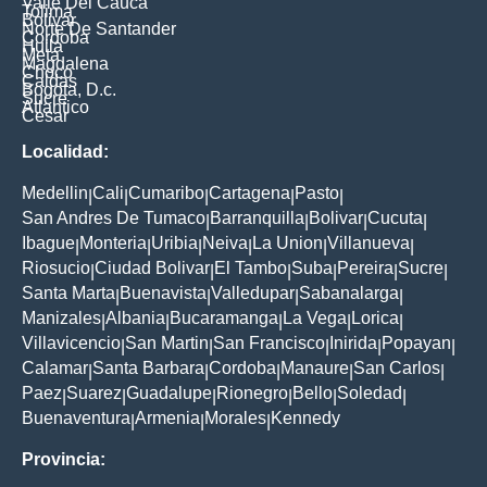
Valle Del Cauca
Tolima
Bolivar
Norte De Santander
Cordoba
Huila
Meta
Magdalena
Choco
Caldas
Bogota, D.c.
Sucre
Atlantico
Cesar
Localidad:
Medellin
Cali
Cumaribo
Cartagena
Pasto
|
|
|
|
|
San Andres De Tumaco
Barranquilla
Bolivar
Cucuta
|
|
|
|
Ibague
Monteria
Uribia
Neiva
La Union
Villanueva
|
|
|
|
|
|
Riosucio
Ciudad Bolivar
El Tambo
Suba
Pereira
Sucre
|
|
|
|
|
|
Santa Marta
Buenavista
Valledupar
Sabanalarga
|
|
|
|
Manizales
Albania
Bucaramanga
La Vega
Lorica
|
|
|
|
|
Villavicencio
San Martin
San Francisco
Inirida
Popayan
|
|
|
|
|
Calamar
Santa Barbara
Cordoba
Manaure
San Carlos
|
|
|
|
|
Paez
Suarez
Guadalupe
Rionegro
Bello
Soledad
|
|
|
|
|
|
Buenaventura
Armenia
Morales
Kennedy
|
|
|
Provincia: