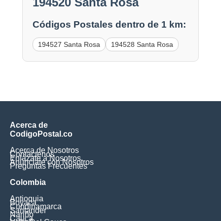
194520 Santa Rosa
Códigos Postales dentro de 1 km:
194527 Santa Rosa
194528 Santa Rosa
Acerca de
CodigoPostal.co
Acerca de Nosotros
Contáctenos
Enlázate a Nosotros
Anúnciate con Nosotros
Preguntas Frecuentes
Colombia
Antioquia
Boyaca
Cundinamarca
Santander
Nariño
Cauca