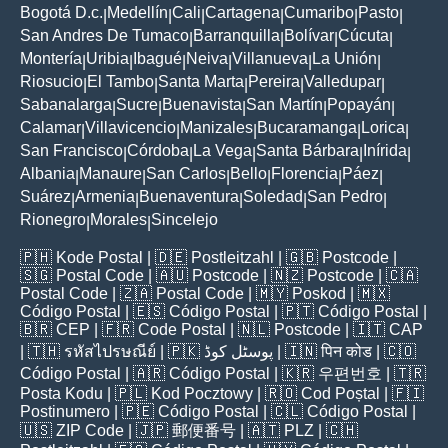
Bogotá D.c.
Medellín
Cali
Cartagena
Cumaribo
Pasto
|
|
|
|
|
|
San Andres De Tumaco
Barranquilla
Bolívar
Cúcuta
|
|
|
|
Montería
Uribia
Ibagué
Neiva
Villanueva
La Unión
|
|
|
|
|
|
Riosucio
El Tambo
Santa Marta
Pereira
Valledupar
|
|
|
|
|
Sabanalarga
Sucre
Buenavista
San Martín
Popayán
|
|
|
|
|
Calamar
Villavicencio
Manizales
Bucaramanga
Lorica
|
|
|
|
|
San Francisco
Córdoba
La Vega
Santa Bárbara
Inírida
|
|
|
|
|
Albania
Manaure
San Carlos
Bello
Florencia
Páez
|
|
|
|
|
|
Suárez
Armenia
Buenaventura
Soledad
San Pedro
|
|
|
|
|
Rionegro
Morales
Sincelejo
|
|
🇵🇭
Kode Postal
| 🇩🇪
Postleitzahl
| 🇬🇧
Postcode
|
🇸🇬
Postal Code
| 🇦🇺
Postcode
| 🇳🇿
Postcode
| 🇨🇦
Postal Code
| 🇿🇦
Postal Code
| 🇲🇾
Poskod
| 🇲🇽
Código Postal
| 🇪🇸
Código Postal
| 🇵🇹
Código Postal
|
🇧🇷
CEP
| 🇫🇷
Code Postal
| 🇳🇱
Postcode
| 🇮🇹
CAP
| 🇹🇭
รหัสไปรษณีย์
| 🇵🇰
پوسٹل کوڈ
| 🇮🇳
पिन कोड
| 🇨🇴
Código Postal
| 🇦🇷
Código Postal
| 🇰🇷
우편번호
| 🇹🇷
Posta Kodu
| 🇵🇱
Kod Pocztowy
| 🇷🇴
Cod Poștal
| 🇫🇮
Postinumero
| 🇵🇪
Código Postal
| 🇨🇱
Código Postal
|
🇺🇸
ZIP Code
| 🇯🇵
郵便番号
| 🇦🇹
PLZ
| 🇨🇭