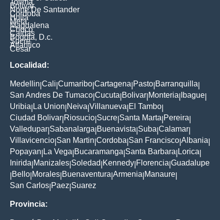
Tolima
Bolivar
Norte De Santander
Cordoba
Huila
Meta
Magdalena
Choco
Caldas
Bogota, D.c.
Sucre
Atlantico
Cesar
Localidad:
Medellin
Cali
Cumaribo
Cartagena
Pasto
Barranquilla
|
|
|
|
|
|
San Andres De Tumaco
Cucuta
Bolivar
Monteria
Ibague
|
|
|
|
|
Uribia
La Union
Neiva
Villanueva
El Tambo
|
|
|
|
|
Ciudad Bolivar
Riosucio
Sucre
Santa Marta
Pereira
|
|
|
|
|
Valledupar
Sabanalarga
Buenavista
Suba
Calamar
|
|
|
|
|
Villavicencio
San Martin
Cordoba
San Francisco
Albania
|
|
|
|
|
Popayan
La Vega
Bucaramanga
Santa Barbara
Lorica
|
|
|
|
|
Inirida
Manizales
Soledad
Kennedy
Florencia
Guadalupe
|
|
|
|
|
Bello
Morales
Buenaventura
Armenia
Manaure
|
|
|
|
|
|
San Carlos
Paez
Suarez
|
|
Provincia: