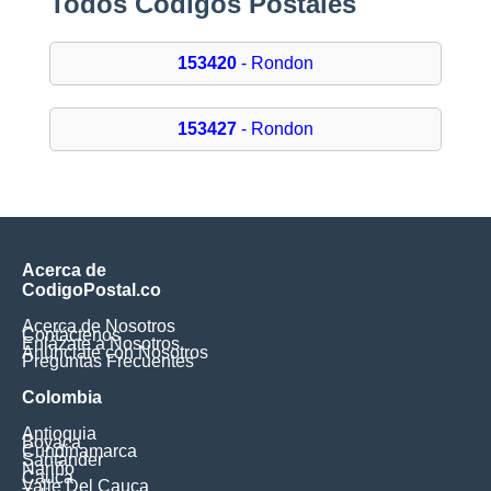
Todos Códigos Postales
153420
- Rondon
153427
- Rondon
Acerca de
CodigoPostal.co
Acerca de Nosotros
Contáctenos
Enlázate a Nosotros
Anúnciate con Nosotros
Preguntas Frecuentes
Colombia
Antioquia
Boyaca
Cundinamarca
Santander
Nariño
Cauca
Valle Del Cauca