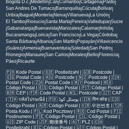
Bogotá D.c.
Medellín
Cali
Cumaribo
Cartagena
Pasto
|
|
|
|
|
|
San Andres De Tumaco
Barranquilla
Cúcuta
Bolívar
|
|
|
|
Uribia
Ibagué
Montería
Neiva
Villanueva
La Unión
|
|
|
|
|
|
El Tambo
Riosucio
Santa Marta
Pereira
Valledupar
Sucre
|
|
|
|
|
Sabanalarga
Buenavista
Manizales
Calamar
Inírida
|
|
|
|
|
|
Bucaramanga
Lorica
San Francisco
La Vega
Córdoba
|
|
|
|
|
Santa Bárbara
Albania
San Martín
Popayán
Villavicencio
|
|
|
|
Suárez
Armenia
Buenaventura
Soledad
San Pedro
|
|
|
|
|
|
Rionegro
Manaure
San Carlos
Morales
Bello
Florencia
|
|
|
|
|
|
Páez
Ricaurte
|
🇵🇭
Kode Postal
| 🇩🇪
Postleitzahl
| 🇬🇧
Postcode
|
🇸🇬
Postal Code
| 🇦🇺
Postcode
| 🇳🇿
Postcode
| 🇨🇦
Postal Code
| 🇿🇦
Postal Code
| 🇲🇾
Poskod
| 🇲🇽
Código Postal
| 🇪🇸
Código Postal
| 🇵🇹
Código Postal
|
🇧🇷
CEP
| 🇫🇷
Code Postal
| 🇳🇱
Postcode
| 🇮🇹
CAP
| 🇹🇭
รหัสไปรษณีย์
| 🇵🇰
پوسٹل کوڈ
| 🇮🇳
पिन कोड
| 🇨🇴
Código Postal
| 🇦🇷
Código Postal
| 🇰🇷
우편번호
| 🇹🇷
Posta Kodu
| 🇵🇱
Kod Pocztowy
| 🇷🇴
Cod Poștal
| 🇫🇮
Postinumero
| 🇵🇪
Código Postal
| 🇨🇱
Código Postal
|
🇺🇸
ZIP Code
| 🇯🇵
郵便番号
| 🇦🇹
PLZ
| 🇨🇭
Postleitzahl
| 🇪🇨
Código Postal
| 🇺🇾
Código Postal
|