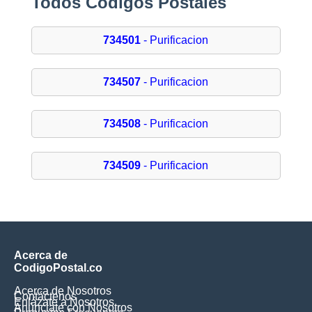
Todos Códigos Postales
734501
- Purificacion
734507
- Purificacion
734508
- Purificacion
734509
- Purificacion
Acerca de
CodigoPostal.co
Acerca de Nosotros
Contáctenos
Enlázate a Nosotros
Anúnciate con Nosotros