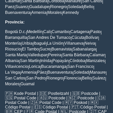
Calamar
Santa Barbara
Cordoba
Manaure
San Carlos
|
|
|
|
|
Paez
Suarez
Guadalupe
Rionegro
Soledad
Bello
|
|
|
|
|
|
Buenaventura
Armenia
Morales
Kennedy
|
|
|
Provincia:
Bogotá D.c.
Medellín
Cali
Cumaribo
Cartagena
Pasto
|
|
|
|
|
|
Barranquilla
San Andres De Tumaco
Cúcuta
Bolívar
|
|
|
|
Montería
Uribia
Ibagué
La Unión
Villanueva
Neiva
|
|
|
|
|
|
Riosucio
El Tambo
Sucre
Buenavista
Sabanalarga
|
|
|
|
|
Santa Marta
Valledupar
Pereira
Santa Bárbara
Calamar
|
|
|
|
|
Albania
San Martín
Inírida
Popayán
Córdoba
Manizales
|
|
|
|
|
|
Villavicencio
Lorica
Bucaramanga
San Francisco
|
|
|
|
La Vega
Armenia
Páez
Buenaventura
Soledad
Manaure
|
|
|
|
|
|
San Carlos
San Pedro
Rionegro
Florencia
Bello
Suárez
|
|
|
|
|
|
Morales
Guamal
|
🇵🇭
Kode Postal
| 🇩🇪
Postleitzahl
| 🇬🇧
Postcode
|
🇸🇬
Postal Code
| 🇦🇺
Postcode
| 🇳🇿
Postcode
| 🇨🇦
Postal Code
| 🇿🇦
Postal Code
| 🇲🇾
Poskod
| 🇲🇽
Código Postal
| 🇪🇸
Código Postal
| 🇵🇹
Código Postal
|
🇧🇷
CEP
| 🇫🇷
Code Postal
| 🇳🇱
Postcode
| 🇮🇹
CAP