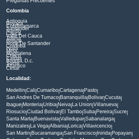
Preguntas Frecuentes
Colombia
Antioquia
Boyaca
Cundinamarca
Santander
Nariño
Cauca
Valle Del Cauca
Tolima
Bolivar
Norte De Santander
Cordoba
Huila
Meta
Magdalena
Choco
Caldas
Bogota, D.c.
Sucre
Atlantico
Cesar
Localidad:
Medellin
Cali
Cumaribo
Cartagena
Pasto
|
|
|
|
|
San Andres De Tumaco
Barranquilla
Bolivar
Cucuta
|
|
|
|
Ibague
Monteria
Uribia
Neiva
La Union
Villanueva
|
|
|
|
|
|
Riosucio
Ciudad Bolivar
El Tambo
Suba
Pereira
Sucre
|
|
|
|
|
|
Santa Marta
Buenavista
Valledupar
Sabanalarga
|
|
|
|
Manizales
La Vega
Albania
Lorica
Villavicencio
|
|
|
|
|
San Martin
Bucaramanga
San Francisco
Inirida
Popayan
|
|
|
|
|