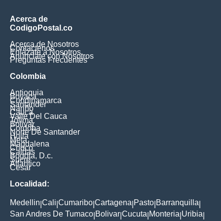
Acerca de
CodigoPostal.co
Acerca de Nosotros
Contáctenos
Enlázate a Nosotros
Anúnciate con Nosotros
Preguntas Frecuentes
Colombia
Antioquia
Boyaca
Cundinamarca
Santander
Nariño
Cauca
Valle Del Cauca
Tolima
Bolivar
Cordoba
Norte De Santander
Huila
Meta
Magdalena
Choco
Caldas
Bogota, D.c.
Sucre
Atlantico
Cesar
Localidad:
Medellin
Cali
Cumaribo
Cartagena
Pasto
Barranquilla
|
|
|
|
|
|
San Andres De Tumaco
Bolivar
Cucuta
Monteria
Uribia
|
|
|
|
|