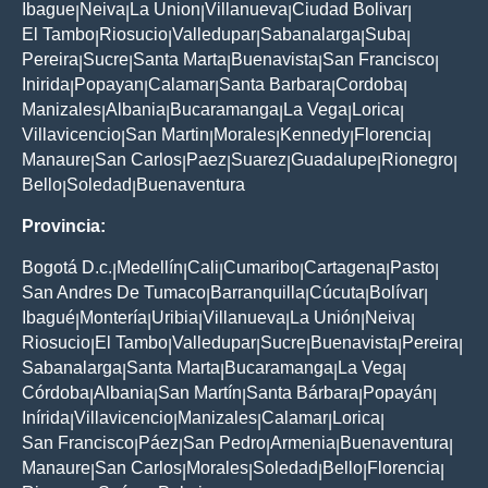
Ibague
Neiva
La Union
Villanueva
Ciudad Bolivar
|
|
|
|
|
El Tambo
Riosucio
Valledupar
Sabanalarga
Suba
|
|
|
|
|
Pereira
Sucre
Santa Marta
Buenavista
San Francisco
|
|
|
|
|
Inirida
Popayan
Calamar
Santa Barbara
Cordoba
|
|
|
|
|
Manizales
Albania
Bucaramanga
La Vega
Lorica
|
|
|
|
|
Villavicencio
San Martin
Morales
Kennedy
Florencia
|
|
|
|
|
Manaure
San Carlos
Paez
Suarez
Guadalupe
Rionegro
|
|
|
|
|
|
Bello
Soledad
Buenaventura
|
|
Provincia:
Bogotá D.c.
Medellín
Cali
Cumaribo
Cartagena
Pasto
|
|
|
|
|
|
San Andres De Tumaco
Barranquilla
Cúcuta
Bolívar
|
|
|
|
Ibagué
Montería
Uribia
Villanueva
La Unión
Neiva
|
|
|
|
|
|
Riosucio
El Tambo
Valledupar
Sucre
Buenavista
Pereira
|
|
|
|
|
|
Sabanalarga
Santa Marta
Bucaramanga
La Vega
|
|
|
|
Córdoba
Albania
San Martín
Santa Bárbara
Popayán
|
|
|
|
|
Inírida
Villavicencio
Manizales
Calamar
Lorica
|
|
|
|
|
San Francisco
Páez
San Pedro
Armenia
Buenaventura
|
|
|
|
|
Manaure
San Carlos
Morales
Soledad
Bello
Florencia
|
|
|
|
|
|