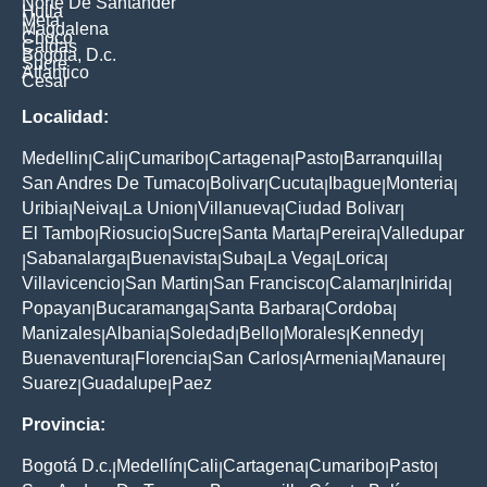
Norte De Santander
Huila
Meta
Magdalena
Choco
Caldas
Bogota, D.c.
Sucre
Atlantico
Cesar
Localidad:
Medellin
Cali
Cumaribo
Cartagena
Pasto
Barranquilla
|
|
|
|
|
|
San Andres De Tumaco
Bolivar
Cucuta
Ibague
Monteria
|
|
|
|
|
Uribia
Neiva
La Union
Villanueva
Ciudad Bolivar
|
|
|
|
|
El Tambo
Riosucio
Sucre
Santa Marta
Pereira
Valledupar
|
|
|
|
|
Sabanalarga
Buenavista
Suba
La Vega
Lorica
|
|
|
|
|
|
Villavicencio
San Martin
San Francisco
Calamar
Inirida
|
|
|
|
|
Popayan
Bucaramanga
Santa Barbara
Cordoba
|
|
|
|
Manizales
Albania
Soledad
Bello
Morales
Kennedy
|
|
|
|
|
|
Buenaventura
Florencia
San Carlos
Armenia
Manaure
|
|
|
|
|
Suarez
Guadalupe
Paez
|
|
Provincia:
Bogotá D.c.
Medellín
Cali
Cartagena
Cumaribo
Pasto
|
|
|
|
|
|