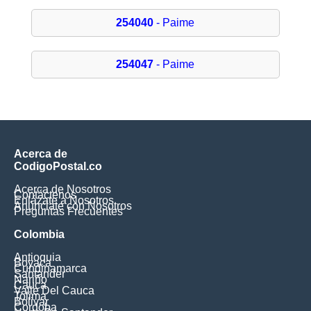
254040
- Paime
254047
- Paime
Acerca de
CodigoPostal.co
Acerca de Nosotros
Contáctenos
Enlázate a Nosotros
Anúnciate con Nosotros
Preguntas Frecuentes
Colombia
Antioquia
Boyaca
Cundinamarca
Santander
Nariño
Cauca
Valle Del Cauca
Tolima
Bolivar
Cordoba