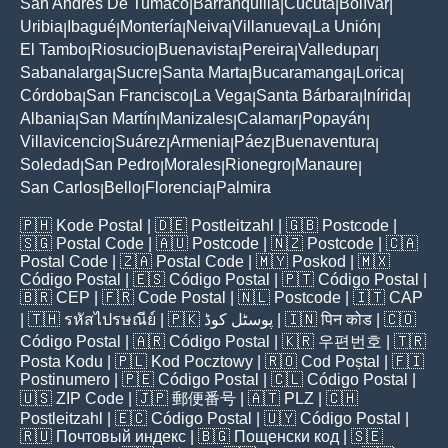
San Andres De Tumaco
Barranquilla
Cúcuta
Bolívar
|
|
|
|
Uribia
Ibagué
Montería
Neiva
Villanueva
La Unión
|
|
|
|
|
|
El Tambo
Riosucio
Buenavista
Pereira
Valledupar
|
|
|
|
|
Sabanalarga
Sucre
Santa Marta
Bucaramanga
Lorica
|
|
|
|
|
Córdoba
San Francisco
La Vega
Santa Bárbara
Inírida
|
|
|
|
|
Albania
San Martín
Manizales
Calamar
Popayán
|
|
|
|
|
Villavicencio
Suárez
Armenia
Páez
Buenaventura
|
|
|
|
|
Soledad
San Pedro
Morales
Rionegro
Manaure
|
|
|
|
|
San Carlos
Bello
Florencia
Palmira
|
|
|
🇵🇭
Kode Postal
| 🇩🇪
Postleitzahl
| 🇬🇧
Postcode
|
🇸🇬
Postal Code
| 🇦🇺
Postcode
| 🇳🇿
Postcode
| 🇨🇦
Postal Code
| 🇿🇦
Postal Code
| 🇲🇾
Poskod
| 🇲🇽
Código Postal
| 🇪🇸
Código Postal
| 🇵🇹
Código Postal
|
🇧🇷
CEP
| 🇫🇷
Code Postal
| 🇳🇱
Postcode
| 🇮🇹
CAP
| 🇹🇭
รหัสไปรษณีย์
| 🇵🇰
پوسٹل کوڈ
| 🇮🇳
पिन कोड
| 🇨🇴
Código Postal
| 🇦🇷
Código Postal
| 🇰🇷
우편번호
| 🇹🇷
Posta Kodu
| 🇵🇱
Kod Pocztowy
| 🇷🇴
Cod Poștal
| 🇫🇮
Postinumero
| 🇵🇪
Código Postal
| 🇨🇱
Código Postal
|
🇺🇸
ZIP Code
| 🇯🇵
郵便番号
| 🇦🇹
PLZ
| 🇨🇭
Postleitzahl
| 🇪🇨
Código Postal
| 🇺🇾
Código Postal
|
🇷🇺
Почтовый индекс
| 🇧🇬
Пощенски код
| 🇸🇪