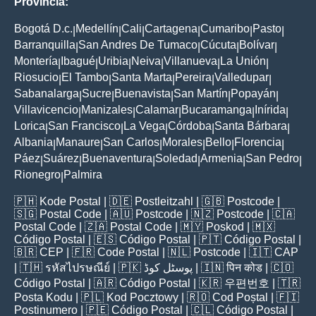
Provincia:
Bogotá D.c.
Medellín
Cali
Cartagena
Cumaribo
Pasto
|
|
|
|
|
|
Barranquilla
San Andres De Tumaco
Cúcuta
Bolívar
|
|
|
|
Montería
Ibagué
Uribia
Neiva
Villanueva
La Unión
|
|
|
|
|
|
Riosucio
El Tambo
Santa Marta
Pereira
Valledupar
|
|
|
|
|
Sabanalarga
Sucre
Buenavista
San Martín
Popayán
|
|
|
|
|
Villavicencio
Manizales
Calamar
Bucaramanga
Inírida
|
|
|
|
|
Lorica
San Francisco
La Vega
Córdoba
Santa Bárbara
|
|
|
|
|
Albania
Manaure
San Carlos
Morales
Bello
Florencia
|
|
|
|
|
|
Páez
Suárez
Buenaventura
Soledad
Armenia
San Pedro
|
|
|
|
|
|
Rionegro
Palmira
|
🇵🇭
Kode Postal
| 🇩🇪
Postleitzahl
| 🇬🇧
Postcode
|
🇸🇬
Postal Code
| 🇦🇺
Postcode
| 🇳🇿
Postcode
| 🇨🇦
Postal Code
| 🇿🇦
Postal Code
| 🇲🇾
Poskod
| 🇲🇽
Código Postal
| 🇪🇸
Código Postal
| 🇵🇹
Código Postal
|
🇧🇷
CEP
| 🇫🇷
Code Postal
| 🇳🇱
Postcode
| 🇮🇹
CAP
| 🇹🇭
รหัสไปรษณีย์
| 🇵🇰
پوسٹل کوڈ
| 🇮🇳
पिन कोड
| 🇨🇴
Código Postal
| 🇦🇷
Código Postal
| 🇰🇷
우편번호
| 🇹🇷
Posta Kodu
| 🇵🇱
Kod Pocztowy
| 🇷🇴
Cod Poștal
| 🇫🇮
Postinumero
| 🇵🇪
Código Postal
| 🇨🇱
Código Postal
|