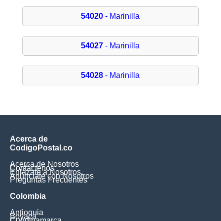
54020
- Marinilla
54027
- Marinilla
54028
- Marinilla
Acerca de
CodigoPostal.co
Acerca de Nosotros
Contáctenos
Enlázate a Nosotros
Anúnciate con Nosotros
Preguntas Frecuentes
Colombia
Antioquia
Boyaca
Cundinamarca