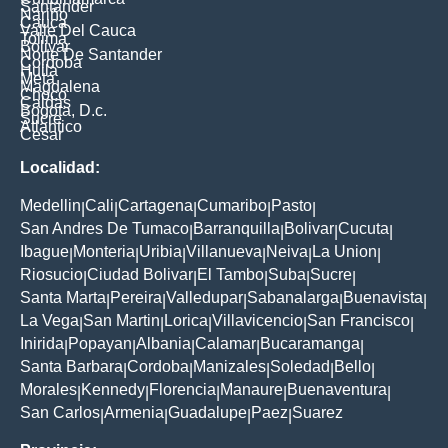
Santander
Nariño
Cauca
Valle Del Cauca
Tolima
Bolivar
Norte De Santander
Cordoba
Huila
Meta
Magdalena
Choco
Caldas
Bogota, D.c.
Sucre
Atlantico
Cesar
Localidad:
Medellin
Cali
Cartagena
Cumaribo
Pasto
|
|
|
|
|
San Andres De Tumaco
Barranquilla
Bolivar
Cucuta
|
|
|
|
Ibague
Monteria
Uribia
Villanueva
Neiva
La Union
|
|
|
|
|
|
Riosucio
Ciudad Bolivar
El Tambo
Suba
Sucre
|
|
|
|
|
Santa Marta
Pereira
Valledupar
Sabanalarga
Buenavista
|
|
|
|
|
La Vega
San Martin
Lorica
Villavicencio
San Francisco
|
|
|
|
|
Inirida
Popayan
Albania
Calamar
Bucaramanga
|
|
|
|
|
Santa Barbara
Cordoba
Manizales
Soledad
Bello
|
|
|
|
|
Morales
Kennedy
Florencia
Manaure
Buenaventura
|
|
|
|
|
San Carlos
Armenia
Guadalupe
Paez
Suarez
|
|
|
|