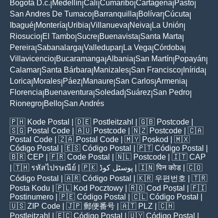
Bogotá D.c.
Medellín
Cali
Cumaribo
Cartagena
Pasto
|
|
|
|
|
|
San Andres De Tumaco
Barranquilla
Bolívar
Cúcuta
|
|
|
|
Ibagué
Montería
Uribia
Villanueva
Neiva
La Unión
|
|
|
|
|
|
Riosucio
El Tambo
Sucre
Buenavista
Santa Marta
|
|
|
|
|
Pereira
Sabanalarga
Valledupar
La Vega
Córdoba
|
|
|
|
|
Villavicencio
Bucaramanga
Albania
San Martín
Popayán
|
|
|
|
|
Calamar
Santa Bárbara
Manizales
San Francisco
Inírida
|
|
|
|
|
Lorica
Morales
Páez
Manaure
San Carlos
Armenia
|
|
|
|
|
|
Florencia
Buenaventura
Soledad
Suárez
San Pedro
|
|
|
|
|
Rionegro
Bello
San Andrés
|
|
🇵🇭
Kode Postal
| 🇩🇪
Postleitzahl
| 🇬🇧
Postcode
|
🇸🇬
Postal Code
| 🇦🇺
Postcode
| 🇳🇿
Postcode
| 🇨🇦
Postal Code
| 🇿🇦
Postal Code
| 🇲🇾
Poskod
| 🇲🇽
Código Postal
| 🇪🇸
Código Postal
| 🇵🇹
Código Postal
|
🇧🇷
CEP
| 🇫🇷
Code Postal
| 🇳🇱
Postcode
| 🇮🇹
CAP
| 🇹🇭
รหัสไปรษณีย์
| 🇵🇰
پوسٹل کوڈ
| 🇮🇳
पिन कोड
| 🇨🇴
Código Postal
| 🇦🇷
Código Postal
| 🇰🇷
우편번호
| 🇹🇷
Posta Kodu
| 🇵🇱
Kod Pocztowy
| 🇷🇴
Cod Poștal
| 🇫🇮
Postinumero
| 🇵🇪
Código Postal
| 🇨🇱
Código Postal
|
🇺🇸
ZIP Code
| 🇯🇵
郵便番号
| 🇦🇹
PLZ
| 🇨🇭
Postleitzahl
| 🇪🇨
Código Postal
| 🇺🇾
Código Postal
|