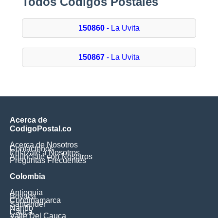
Todos Códigos Postales
150860
- La Uvita
150867
- La Uvita
Acerca de
CodigoPostal.co
Acerca de Nosotros
Contáctenos
Enlázate a Nosotros
Anúnciate con Nosotros
Preguntas Frecuentes
Colombia
Antioquia
Boyaca
Cundinamarca
Santander
Nariño
Cauca
Valle Del Cauca