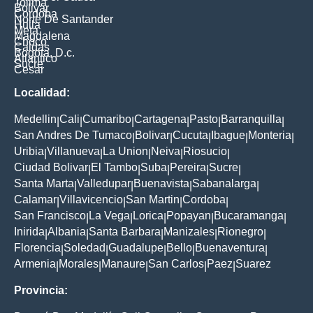
Tolima
Bolivar
Cordoba
Norte De Santander
Huila
Meta
Magdalena
Choco
Caldas
Bogota, D.c.
Atlantico
Sucre
Cesar
Localidad:
Medellin
Cali
Cumaribo
Cartagena
Pasto
Barranquilla
|
|
|
|
|
|
San Andres De Tumaco
Bolivar
Cucuta
Ibague
Monteria
|
|
|
|
|
Uribia
Villanueva
La Union
Neiva
Riosucio
|
|
|
|
|
Ciudad Bolivar
El Tambo
Suba
Pereira
Sucre
|
|
|
|
|
Santa Marta
Valledupar
Buenavista
Sabanalarga
|
|
|
|
Calamar
Villavicencio
San Martin
Cordoba
|
|
|
|
San Francisco
La Vega
Lorica
Popayan
Bucaramanga
|
|
|
|
|
Inirida
Albania
Santa Barbara
Manizales
Rionegro
|
|
|
|
|
Florencia
Soledad
Guadalupe
Bello
Buenaventura
|
|
|
|
|
Armenia
Morales
Manaure
San Carlos
Paez
Suarez
|
|
|
|
|
Provincia: