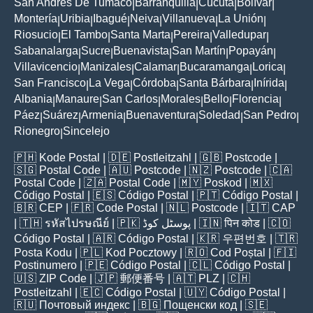
San Andres De Tumaco
Barranquilla
Cúcuta
Bolívar
|
|
|
|
Montería
Uribia
Ibagué
Neiva
Villanueva
La Unión
|
|
|
|
|
|
Riosucio
El Tambo
Santa Marta
Pereira
Valledupar
|
|
|
|
|
Sabanalarga
Sucre
Buenavista
San Martín
Popayán
|
|
|
|
|
Villavicencio
Manizales
Calamar
Bucaramanga
Lorica
|
|
|
|
|
San Francisco
La Vega
Córdoba
Santa Bárbara
Inírida
|
|
|
|
|
Albania
Manaure
San Carlos
Morales
Bello
Florencia
|
|
|
|
|
|
Páez
Suárez
Armenia
Buenaventura
Soledad
San Pedro
|
|
|
|
|
|
Rionegro
Sincelejo
|
🇵🇭
Kode Postal
| 🇩🇪
Postleitzahl
| 🇬🇧
Postcode
|
🇸🇬
Postal Code
| 🇦🇺
Postcode
| 🇳🇿
Postcode
| 🇨🇦
Postal Code
| 🇿🇦
Postal Code
| 🇲🇾
Poskod
| 🇲🇽
Código Postal
| 🇪🇸
Código Postal
| 🇵🇹
Código Postal
|
🇧🇷
CEP
| 🇫🇷
Code Postal
| 🇳🇱
Postcode
| 🇮🇹
CAP
| 🇹🇭
รหัสไปรษณีย์
| 🇵🇰
پوسٹل کوڈ
| 🇮🇳
पिन कोड
| 🇨🇴
Código Postal
| 🇦🇷
Código Postal
| 🇰🇷
우편번호
| 🇹🇷
Posta Kodu
| 🇵🇱
Kod Pocztowy
| 🇷🇴
Cod Poștal
| 🇫🇮
Postinumero
| 🇵🇪
Código Postal
| 🇨🇱
Código Postal
|
🇺🇸
ZIP Code
| 🇯🇵
郵便番号
| 🇦🇹
PLZ
| 🇨🇭
Postleitzahl
| 🇪🇨
Código Postal
| 🇺🇾
Código Postal
|
🇷🇺
Почтовый индекс
| 🇧🇬
Пощенски код
| 🇸🇪