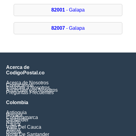
82001
- Galapa
82007
- Galapa
Acerca de
CodigoPostal.co
Acerca de Nosotros
Contáctenos
Enlázate a Nosotros
Anúnciate con Nosotros
Preguntas Frecuentes
Colombia
Antioquia
Boyaca
Cundinamarca
Santander
Nariño
Cauca
Valle Del Cauca
Tolima
Bolivar
Norte De Santander