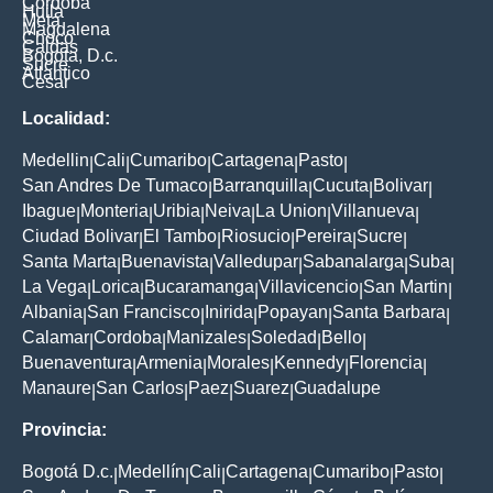
Cordoba
Huila
Meta
Magdalena
Choco
Caldas
Bogota, D.c.
Sucre
Atlantico
Cesar
Localidad:
Medellin
Cali
Cumaribo
Cartagena
Pasto
|
|
|
|
|
San Andres De Tumaco
Barranquilla
Cucuta
Bolivar
|
|
|
|
Ibague
Monteria
Uribia
Neiva
La Union
Villanueva
|
|
|
|
|
|
Ciudad Bolivar
El Tambo
Riosucio
Pereira
Sucre
|
|
|
|
|
Santa Marta
Buenavista
Valledupar
Sabanalarga
Suba
|
|
|
|
|
La Vega
Lorica
Bucaramanga
Villavicencio
San Martin
|
|
|
|
|
Albania
San Francisco
Inirida
Popayan
Santa Barbara
|
|
|
|
|
Calamar
Cordoba
Manizales
Soledad
Bello
|
|
|
|
|
Buenaventura
Armenia
Morales
Kennedy
Florencia
|
|
|
|
|
Manaure
San Carlos
Paez
Suarez
Guadalupe
|
|
|
|
Provincia:
Bogotá D.c.
Medellín
Cali
Cartagena
Cumaribo
Pasto
|
|
|
|
|
|