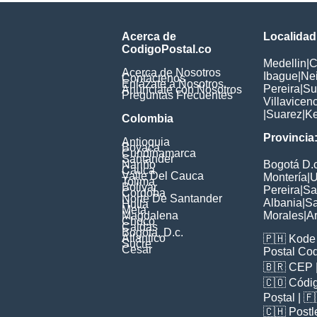
Acerca de
Localidad
CodigoPostal.co
Medellin
|
C
Acerca de Nosotros
Ibague
|
Ne
Contáctenos
Enlázate a Nosotros
Pereira
|
Su
Anúnciate con Nosotros
Preguntas Frecuentes
Villavicen
|
Suarez
|
K
Colombia
Provincia
Antioquia
Boyaca
Cundinamarca
Santander
Nariño
Bogotá D.c
Cauca
Valle Del Cauca
Montería
|
U
Tolima
Bolivar
Pereira
|
Sa
Cordoba
Norte De Santander
Albania
|
Sa
Huila
Meta
Magdalena
Morales
|
A
Choco
Caldas
Bogota, D.c.
Atlantico
🇵🇭
Kode 
Sucre
Cesar
Postal Co
🇧🇷
CEP
🇨🇴
Códig
Poștal
| 
🇨🇭
Postl