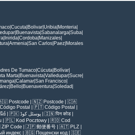
maco
|
Cucuta
|
Bolivar
|
Uribia
|
Monteria
|
ledupar
|
Buenavista
|
Sabanalarga
|
Suba
|
ra
|
Inirida
|
Cordoba
|
Manizales
|
tura
|
Armenia
|
San Carlos
|
Paez
|
Morales
ndres De Tumaco
|
Cúcuta
|
Bolívar
|
ta Marta
|
Buenavista
|
Valledupar
|
Sucre
|
amanga
|
Calamar
|
San Francisco
|
árez
|
Bello
|
Buenaventura
|
Soledad
|
🇦🇺
Postcode
| 🇳🇿
Postcode
| 🇨🇦
Código Postal
| 🇵🇹
Código Postal
|
ีย์
| 🇵🇰
پوسٹل کوڈ
| 🇮🇳
पिन कोड
|
u
| 🇵🇱
Kod Pocztowy
| 🇷🇴
Cod

ZIP Code
| 🇯🇵
郵便番号
| 🇦🇹
PLZ
|
ый индекс
| 🇧🇬
Пощенски код
| 🇸🇪