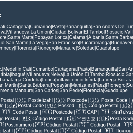
:
ali
|
Cartagena
|
Cumaribo
|
Pasto
|
Barranquilla
|
San Andres De Tu
iva
|
Villanueva
|
La Union
|
Ciudad Bolivar
|
El Tambo
|
Riosucio
|
Val
cre
|
Santa Marta
|
Popayan
|
Lorica
|
Calamar
|
Albania
|
Santa Barba
cio
|
San Martin
|
La Vega
|
San Francisco
|
Bucaramanga
|
Buenaven
ennedy
|
Florencia
|
Rionegro
|
Manaure
|
Soledad
|
Guadalupe
:
.
|
Medellín
|
Cali
|
Cumaribo
|
Cartagena
|
Pasto
|
Barranquilla
|
San A
ribia
|
Ibagué
|
Villanueva
|
Neiva
|
La Unión
|
El Tambo
|
Riosucio
|
San
banalarga
|
Córdoba
|
Lorica
|
Villavicencio
|
Inírida
|
La Vega
|
Bucar
n Martín
|
Santa Bárbara
|
Popayán
|
Manizales
|
Páez
|
Rionegro
|
Su
rmenia
|
Manaure
|
San Carlos
|
San Pedro
|
Florencia
|
Guadalupe
Postal
| 🇩🇪
Postleitzahl
| 🇬🇧
Postcode
| 🇸🇬
Postal Code
| 
de
| 🇿🇦
Postal Code
| 🇲🇾
Poskod
| 🇲🇽
Código Postal
| 🇪🇸
| 🇫🇷
Code Postal
| 🇳🇱
Postcode
| 🇮🇹
CAP
| 🇹🇭
รหัสไปรษณ
o Postal
| 🇦🇷
Código Postal
| 🇰🇷
우편번호
| 🇹🇷
Posta Kod
🇮
Postinumero
| 🇵🇪
Código Postal
| 🇨🇱
Código Postal
| 🇺
eitzahl
| 🇪🇨
Código Postal
| 🇺🇾
Código Postal
| 🇷🇺
Почтов