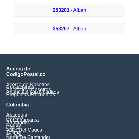
253201
- Alban
253207
- Alban
Acerca de
CodigoPostal.co
Acerca de Nosotros
Contáctenos
Enlázate a Nosotros
Anúnciate con Nosotros
Preguntas Frecuentes
Colombia
Antioquia
Boyaca
Cundinamarca
Santander
Nariño
Cauca
Valle Del Cauca
Tolima
Bolivar
Norte De Santander