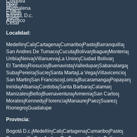
Cordoba
Huila
Meta
Magdalena
Choco
Caldas
Bogota, D.c.
Sucre
Atlantico
Cesar
Localidad:
Medellin
Cali
Cartagena
Cumaribo
Pasto
Barranquilla
|
|
|
|
|
|
San Andres De Tumaco
Cucuta
Bolivar
Ibague
Monteria
|
|
|
|
|
Uribia
Neiva
Villanueva
La Union
Ciudad Bolivar
|
|
|
|
|
El Tambo
Riosucio
Buenavista
Valledupar
Sabanalarga
|
|
|
|
|
Suba
Pereira
Sucre
Santa Marta
La Vega
Villavicencio
|
|
|
|
|
|
San Martin
San Francisco
Lorica
Bucaramanga
Popayan
|
|
|
|
|
Inirida
Albania
Cordoba
Santa Barbara
Calamar
|
|
|
|
|
Manizales
Bello
Buenaventura
Armenia
San Carlos
|
|
|
|
|
Morales
Kennedy
Florencia
Manaure
Paez
Suarez
|
|
|
|
|
|
Rionegro
Guadalupe
|
Provincia:
Bogotá D.c.
Medellín
Cali
Cartagena
Cumaribo
Pasto
|
|
|
|
|
|