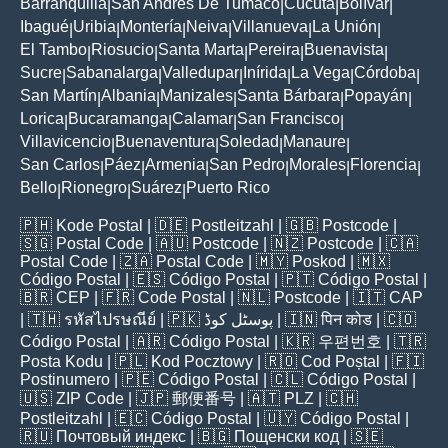
Barranquilla
San Andres De Tumaco
Cúcuta
Bolívar
|
|
|
|
Ibagué
Uribia
Montería
Neiva
Villanueva
La Unión
|
|
|
|
|
|
El Tambo
Riosucio
Santa Marta
Pereira
Buenavista
|
|
|
|
|
Sucre
Sabanalarga
Valledupar
Inírida
La Vega
Córdoba
|
|
|
|
|
|
San Martín
Albania
Manizales
Santa Bárbara
Popayán
|
|
|
|
|
Lorica
Bucaramanga
Calamar
San Francisco
|
|
|
|
Villavicencio
Buenaventura
Soledad
Manaure
|
|
|
|
San Carlos
Páez
Armenia
San Pedro
Morales
Florencia
|
|
|
|
|
|
Bello
Rionegro
Suárez
Puerto Rico
|
|
|
🇵🇭
Kode Postal
| 🇩🇪
Postleitzahl
| 🇬🇧
Postcode
|
🇸🇬
Postal Code
| 🇦🇺
Postcode
| 🇳🇿
Postcode
| 🇨🇦
Postal Code
| 🇿🇦
Postal Code
| 🇲🇾
Poskod
| 🇲🇽
Código Postal
| 🇪🇸
Código Postal
| 🇵🇹
Código Postal
|
🇧🇷
CEP
| 🇫🇷
Code Postal
| 🇳🇱
Postcode
| 🇮🇹
CAP
| 🇹🇭
รหัสไปรษณีย์
| 🇵🇰
پوسٹل کوڈ
| 🇮🇳
पिन कोड
| 🇨🇴
Código Postal
| 🇦🇷
Código Postal
| 🇰🇷
우편번호
| 🇹🇷
Posta Kodu
| 🇵🇱
Kod Pocztowy
| 🇷🇴
Cod Poștal
| 🇫🇮
Postinumero
| 🇵🇪
Código Postal
| 🇨🇱
Código Postal
|
🇺🇸
ZIP Code
| 🇯🇵
郵便番号
| 🇦🇹
PLZ
| 🇨🇭
Postleitzahl
| 🇪🇨
Código Postal
| 🇺🇾
Código Postal
|
🇷🇺
Почтовый индекс
| 🇧🇬
Пощенски код
| 🇸🇪