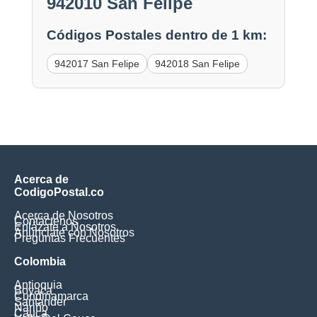
942010 San Felipe
Códigos Postales dentro de 1 km:
942017 San Felipe
942018 San Felipe
Acerca de
CodigoPostal.co
Acerca de Nosotros
Contáctenos
Enlázate a Nosotros
Anúnciate con Nosotros
Preguntas Frecuentes
Colombia
Antioquia
Boyaca
Cundinamarca
Santander
Nariño
Cauca