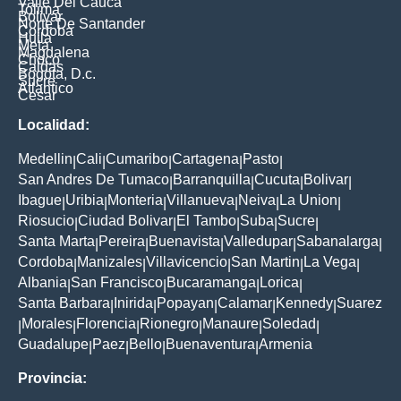
Valle Del Cauca
Tolima
Bolivar
Norte De Santander
Cordoba
Huila
Meta
Magdalena
Choco
Caldas
Bogota, D.c.
Sucre
Atlantico
Cesar
Localidad:
Medellin
Cali
Cumaribo
Cartagena
Pasto
|
|
|
|
|
San Andres De Tumaco
Barranquilla
Cucuta
Bolivar
|
|
|
|
Ibague
Uribia
Monteria
Villanueva
Neiva
La Union
|
|
|
|
|
|
Riosucio
Ciudad Bolivar
El Tambo
Suba
Sucre
|
|
|
|
|
Santa Marta
Pereira
Buenavista
Valledupar
Sabanalarga
|
|
|
|
|
Cordoba
Manizales
Villavicencio
San Martin
La Vega
|
|
|
|
|
Albania
San Francisco
Bucaramanga
Lorica
|
|
|
|
Santa Barbara
Inirida
Popayan
Calamar
Kennedy
Suarez
|
|
|
|
|
Morales
Florencia
Rionegro
Manaure
Soledad
|
|
|
|
|
|
Guadalupe
Paez
Bello
Buenaventura
Armenia
|
|
|
|
Provincia: