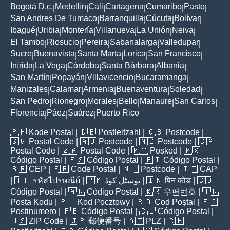
Bogotá D.c.
Medellín
Cali
Cartagena
Cumaribo
Pasto
|
|
|
|
|
|
San Andres De Tumaco
Barranquilla
Cúcuta
Bolívar
|
|
|
|
Ibagué
Uribia
Montería
Villanueva
La Unión
Neiva
|
|
|
|
|
|
El Tambo
Riosucio
Pereira
Sabanalarga
Valledupar
|
|
|
|
|
Sucre
Buenavista
Santa Marta
Lorica
San Francisco
|
|
|
|
|
Inírida
La Vega
Córdoba
Santa Bárbara
Albania
|
|
|
|
|
San Martín
Popayán
Villavicencio
Bucaramanga
|
|
|
|
Manizales
Calamar
Armenia
Buenaventura
Soledad
|
|
|
|
|
San Pedro
Rionegro
Morales
Bello
Manaure
San Carlos
|
|
|
|
|
|
Florencia
Páez
Suárez
Puerto Rico
|
|
|
🇵🇭
Kode Postal
| 🇩🇪
Postleitzahl
| 🇬🇧
Postcode
|
🇸🇬
Postal Code
| 🇦🇺
Postcode
| 🇳🇿
Postcode
| 🇨🇦
Postal Code
| 🇿🇦
Postal Code
| 🇲🇾
Poskod
| 🇲🇽
Código Postal
| 🇪🇸
Código Postal
| 🇵🇹
Código Postal
|
🇧🇷
CEP
| 🇫🇷
Code Postal
| 🇳🇱
Postcode
| 🇮🇹
CAP
| 🇹🇭
รหัสไปรษณีย์
| 🇵🇰
پوسٹل کوڈ
| 🇮🇳
पिन कोड
| 🇨🇴
Código Postal
| 🇦🇷
Código Postal
| 🇰🇷
우편번호
| 🇹🇷
Posta Kodu
| 🇵🇱
Kod Pocztowy
| 🇷🇴
Cod Poștal
| 🇫🇮
Postinumero
| 🇵🇪
Código Postal
| 🇨🇱
Código Postal
|
🇺🇸
ZIP Code
| 🇯🇵
郵便番号
| 🇦🇹
PLZ
| 🇨🇭