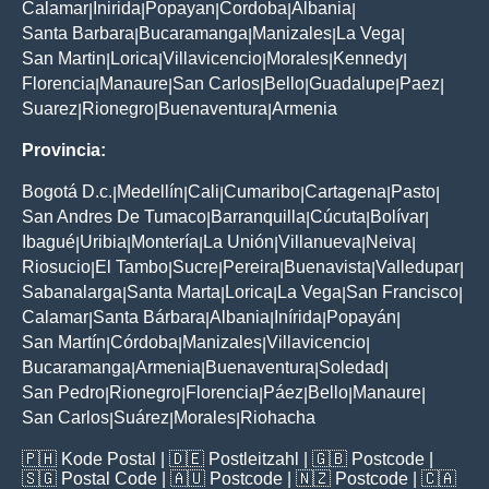
Calamar
Inirida
Popayan
Cordoba
Albania
|
|
|
|
|
Santa Barbara
Bucaramanga
Manizales
La Vega
|
|
|
|
San Martin
Lorica
Villavicencio
Morales
Kennedy
|
|
|
|
|
Florencia
Manaure
San Carlos
Bello
Guadalupe
Paez
|
|
|
|
|
|
Suarez
Rionegro
Buenaventura
Armenia
|
|
|
Provincia:
Bogotá D.c.
Medellín
Cali
Cumaribo
Cartagena
Pasto
|
|
|
|
|
|
San Andres De Tumaco
Barranquilla
Cúcuta
Bolívar
|
|
|
|
Ibagué
Uribia
Montería
La Unión
Villanueva
Neiva
|
|
|
|
|
|
Riosucio
El Tambo
Sucre
Pereira
Buenavista
Valledupar
|
|
|
|
|
|
Sabanalarga
Santa Marta
Lorica
La Vega
San Francisco
|
|
|
|
|
Calamar
Santa Bárbara
Albania
Inírida
Popayán
|
|
|
|
|
San Martín
Córdoba
Manizales
Villavicencio
|
|
|
|
Bucaramanga
Armenia
Buenaventura
Soledad
|
|
|
|
San Pedro
Rionegro
Florencia
Páez
Bello
Manaure
|
|
|
|
|
|
San Carlos
Suárez
Morales
Riohacha
|
|
|
🇵🇭
Kode Postal
| 🇩🇪
Postleitzahl
| 🇬🇧
Postcode
|
🇸🇬
Postal Code
| 🇦🇺
Postcode
| 🇳🇿
Postcode
| 🇨🇦