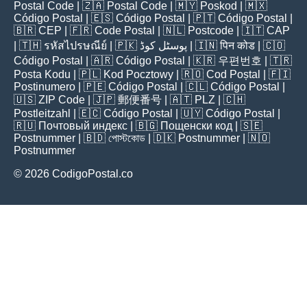
Postal Code
| 🇿🇦
Postal Code
| 🇲🇾
Poskod
| 🇲🇽
Código Postal
| 🇪🇸
Código Postal
| 🇵🇹
Código Postal
|
🇧🇷
CEP
| 🇫🇷
Code Postal
| 🇳🇱
Postcode
| 🇮🇹
CAP
| 🇹🇭
รหัสไปรษณีย์
| 🇵🇰
پوسٹل کوڈ
| 🇮🇳
पिन कोड
| 🇨🇴
Código Postal
| 🇦🇷
Código Postal
| 🇰🇷
우편번호
| 🇹🇷
Posta Kodu
| 🇵🇱
Kod Pocztowy
| 🇷🇴
Cod Poștal
| 🇫🇮
Postinumero
| 🇵🇪
Código Postal
| 🇨🇱
Código Postal
|
🇺🇸
ZIP Code
| 🇯🇵
郵便番号
| 🇦🇹
PLZ
| 🇨🇭
Postleitzahl
| 🇪🇨
Código Postal
| 🇺🇾
Código Postal
|
🇷🇺
Почтовый индекс
| 🇧🇬
Пощенски код
| 🇸🇪
Postnummer
| 🇧🇩
পোস্টকোড
| 🇩🇰
Postnummer
| 🇳🇴
Postnummer
© 2026 CodigoPostal.co