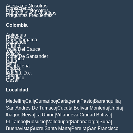
Acerca de Nosotros
Contáctenos
Enlázate a Nosotros
Anúnciate con Nosotros
Preguntas Frecuentes
Colombia
Antioquia
Boyaca
Cundinamarca
Santander
Nariño
Cauca
Valle Del Cauca
Tolima
Bolivar
Norte De Santander
Cordoba
Huila
Meta
Magdalena
Choco
Caldas
Bogota, D.c.
Sucre
Atlantico
Cesar
Localidad:
Medellin
Cali
Cumaribo
Cartagena
Pasto
Barranquilla
|
|
|
|
|
|
San Andres De Tumaco
Cucuta
Bolivar
Monteria
Uribia
|
|
|
|
|
Ibague
Neiva
La Union
Villanueva
Ciudad Bolivar
|
|
|
|
|
El Tambo
Riosucio
Valledupar
Sabanalarga
Suba
|
|
|
|
|
Buenavista
Sucre
Santa Marta
Pereira
San Francisco
|
|
|
|
|