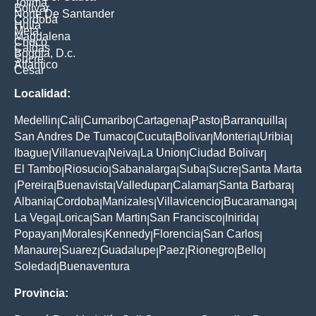
Tolima
Bolivar
Norte De Santander
Cordoba
Huila
Meta
Magdalena
Choco
Caldas
Bogota, D.c.
Sucre
Atlantico
Cesar
Localidad:
Medellin
Cali
Cumaribo
Cartagena
Pasto
Barranquilla
|
|
|
|
|
|
San Andres De Tumaco
Cucuta
Bolivar
Monteria
Uribia
|
|
|
|
|
Ibague
Villanueva
Neiva
La Union
Ciudad Bolivar
|
|
|
|
|
El Tambo
Riosucio
Sabanalarga
Suba
Sucre
Santa Marta
|
|
|
|
|
Pereira
Buenavista
Valledupar
Calamar
Santa Barbara
|
|
|
|
|
|
Albania
Cordoba
Manizales
Villavicencio
Bucaramanga
|
|
|
|
|
La Vega
Lorica
San Martin
San Francisco
Inirida
|
|
|
|
|
Popayan
Morales
Kennedy
Florencia
San Carlos
|
|
|
|
|
Manaure
Suarez
Guadalupe
Paez
Rionegro
Bello
|
|
|
|
|
|
Soledad
Buenaventura
|
Provincia: