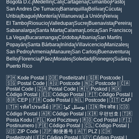
Bogotá D.c.
Medellín
Cali
Cartagena
Cumaribo
Pasto
|
|
|
|
|
|
San Andres De Tumaco
Barranquilla
Bolívar
Cúcuta
|
|
|
|
Uribia
Ibagué
Montería
Villanueva
La Unión
Neiva
|
|
|
|
|
|
El Tambo
Riosucio
Valledupar
Sucre
Buenavista
Pereira
|
|
|
|
|
|
Sabanalarga
Santa Marta
Calamar
Lorica
San Francisco
|
|
|
|
|
La Vega
Bucaramanga
Córdoba
Albania
San Martín
|
|
|
|
|
Popayán
Santa Bárbara
Inírida
Villavicencio
Manizales
|
|
|
|
|
San Pedro
Armenia
Manaure
San Carlos
Buenaventura
|
|
|
|
|
Bello
Florencia
Páez
Morales
Soledad
Rionegro
Suárez
|
|
|
|
|
|
|
Puerto Rico
🇵🇭
Kode Postal
| 🇩🇪
Postleitzahl
| 🇬🇧
Postcode
|
🇸🇬
Postal Code
| 🇦🇺
Postcode
| 🇳🇿
Postcode
| 🇨🇦
Postal Code
| 🇿🇦
Postal Code
| 🇲🇾
Poskod
| 🇲🇽
Código Postal
| 🇪🇸
Código Postal
| 🇵🇹
Código Postal
|
🇧🇷
CEP
| 🇫🇷
Code Postal
| 🇳🇱
Postcode
| 🇮🇹
CAP
| 🇹🇭
รหัสไปรษณีย์
| 🇵🇰
پوسٹل کوڈ
| 🇮🇳
पिन कोड
| 🇨🇴
Código Postal
| 🇦🇷
Código Postal
| 🇰🇷
우편번호
| 🇹🇷
Posta Kodu
| 🇵🇱
Kod Pocztowy
| 🇷🇴
Cod Poștal
| 🇫🇮
Postinumero
| 🇵🇪
Código Postal
| 🇨🇱
Código Postal
|
🇺🇸
ZIP Code
| 🇯🇵
郵便番号
| 🇦🇹
PLZ
| 🇨🇭
Postleitzahl
| 🇪🇨
Código Postal
| 🇺🇾
Código Postal
|