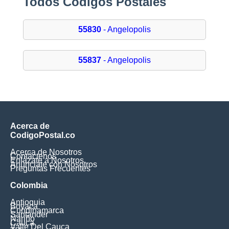
Todos Códigos Postales
55830
- Angelopolis
55837
- Angelopolis
Acerca de
CodigoPostal.co
Acerca de Nosotros
Contáctenos
Enlázate a Nosotros
Anúnciate con Nosotros
Preguntas Frecuentes
Colombia
Antioquia
Boyaca
Cundinamarca
Santander
Nariño
Cauca
Valle Del Cauca