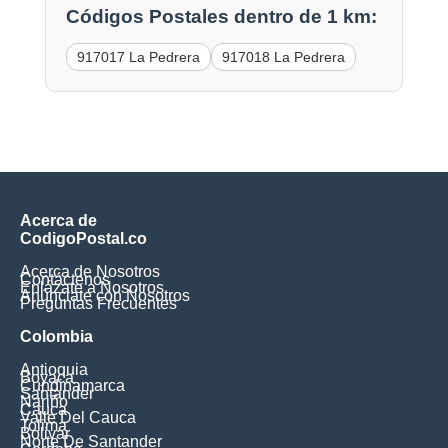
Códigos Postales dentro de 1 km:
917017 La Pedrera
917018 La Pedrera
Acerca de
CodigoPostal.co
Acerca de Nosotros
Contáctenos
Enlázate a Nosotros
Anúnciate con Nosotros
Preguntas Frecuentes
Colombia
Antioquia
Boyaca
Cundinamarca
Santander
Nariño
Cauca
Valle Del Cauca
Tolima
Bolivar
Norte De Santander