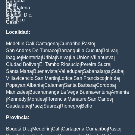
Cordoba
Huila
Meta
Magdalena
Choco
Caldas
Bogota, D.c.
Sucre
Atlantico
Cesar
Localidad:
Medellin
Cali
Cartagena
Cumaribo
Pasto
|
|
|
|
|
San Andres De Tumaco
Barranquilla
Cucuta
Bolivar
|
|
|
|
Ibague
Monteria
Uribia
Neiva
La Union
Villanueva
|
|
|
|
|
|
Ciudad Bolivar
El Tambo
Riosucio
Pereira
Sucre
|
|
|
|
|
Santa Marta
Buenavista
Valledupar
Sabanalarga
Suba
|
|
|
|
|
Villavicencio
San Martin
Lorica
San Francisco
Inirida
|
|
|
|
|
Popayan
Albania
Calamar
Santa Barbara
Cordoba
|
|
|
|
|
Manizales
Bucaramanga
La Vega
Buenaventura
Armenia
|
|
|
|
Kennedy
Morales
Florencia
Manaure
San Carlos
|
|
|
|
|
|
Guadalupe
Paez
Suarez
Rionegro
Bello
|
|
|
|
Provincia:
Bogotá D.c.
Medellín
Cali
Cartagena
Cumaribo
Pasto
|
|
|
|
|
|