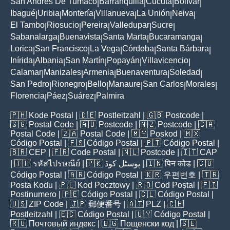
San Andres De Tumaco
Barranquilla
Cúcuta
Bolívar
|
|
|
|
Ibagué
Uribia
Montería
Villanueva
La Unión
Neiva
|
|
|
|
|
|
El Tambo
Riosucio
Pereira
Valledupar
Sucre
|
|
|
|
|
Sabanalarga
Buenavista
Santa Marta
Bucaramanga
|
|
|
|
Lorica
San Francisco
La Vega
Córdoba
Santa Bárbara
|
|
|
|
|
Inírida
Albania
San Martín
Popayán
Villavicencio
|
|
|
|
|
Calamar
Manizales
Armenia
Buenaventura
Soledad
|
|
|
|
|
San Pedro
Rionegro
Bello
Manaure
San Carlos
Morales
|
|
|
|
|
|
Florencia
Páez
Suárez
Palmira
|
|
|
🇵🇭
Kode Postal
| 🇩🇪
Postleitzahl
| 🇬🇧
Postcode
|
🇸🇬
Postal Code
| 🇦🇺
Postcode
| 🇳🇿
Postcode
| 🇨🇦
Postal Code
| 🇿🇦
Postal Code
| 🇲🇾
Poskod
| 🇲🇽
Código Postal
| 🇪🇸
Código Postal
| 🇵🇹
Código Postal
|
🇧🇷
CEP
| 🇫🇷
Code Postal
| 🇳🇱
Postcode
| 🇮🇹
CAP
| 🇹🇭
รหัสไปรษณีย์
| 🇵🇰
پوسٹل کوڈ
| 🇮🇳
पिन कोड
| 🇨🇴
Código Postal
| 🇦🇷
Código Postal
| 🇰🇷
우편번호
| 🇹🇷
Posta Kodu
| 🇵🇱
Kod Pocztowy
| 🇷🇴
Cod Poștal
| 🇫🇮
Postinumero
| 🇵🇪
Código Postal
| 🇨🇱
Código Postal
|
🇺🇸
ZIP Code
| 🇯🇵
郵便番号
| 🇦🇹
PLZ
| 🇨🇭
Postleitzahl
| 🇪🇨
Código Postal
| 🇺🇾
Código Postal
|
🇷🇺
Почтовый индекс
| 🇧🇬
Пощенски код
| 🇸🇪