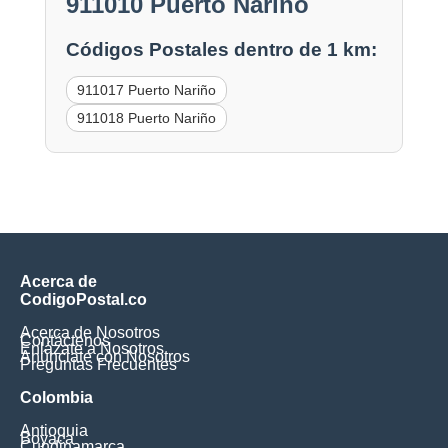
911010 Puerto Nariño
Códigos Postales dentro de 1 km:
911017 Puerto Nariño
911018 Puerto Nariño
Acerca de
CodigoPostal.co
Acerca de Nosotros
Contáctenos
Enlázate a Nosotros
Anúnciate con Nosotros
Preguntas Frecuentes
Colombia
Antioquia
Boyaca
Cundinamarca