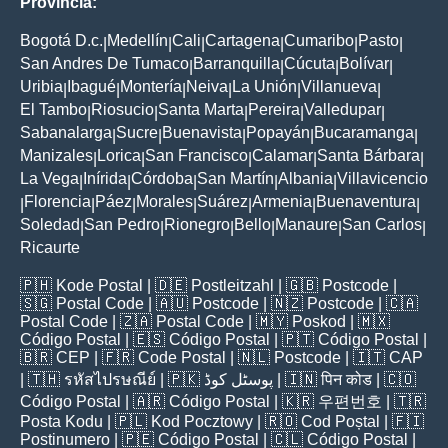
Provincia:
Bogotá D.c.
Medellín
Cali
Cartagena
Cumaribo
Pasto
|
|
|
|
|
|
San Andres De Tumaco
Barranquilla
Cúcuta
Bolívar
|
|
|
|
Uribia
Ibagué
Montería
Neiva
La Unión
Villanueva
|
|
|
|
|
|
El Tambo
Riosucio
Santa Marta
Pereira
Valledupar
|
|
|
|
|
Sabanalarga
Sucre
Buenavista
Popayán
Bucaramanga
|
|
|
|
|
Manizales
Lorica
San Francisco
Calamar
Santa Bárbara
|
|
|
|
|
La Vega
Inírida
Córdoba
San Martín
Albania
Villavicencio
|
|
|
|
|
Florencia
Páez
Morales
Suárez
Armenia
Buenaventura
|
|
|
|
|
|
|
Soledad
San Pedro
Rionegro
Bello
Manaure
San Carlos
|
|
|
|
|
|
Ricaurte
🇵🇭
Kode Postal
| 🇩🇪
Postleitzahl
| 🇬🇧
Postcode
|
🇸🇬
Postal Code
| 🇦🇺
Postcode
| 🇳🇿
Postcode
| 🇨🇦
Postal Code
| 🇿🇦
Postal Code
| 🇲🇾
Poskod
| 🇲🇽
Código Postal
| 🇪🇸
Código Postal
| 🇵🇹
Código Postal
|
🇧🇷
CEP
| 🇫🇷
Code Postal
| 🇳🇱
Postcode
| 🇮🇹
CAP
| 🇹🇭
รหัสไปรษณีย์
| 🇵🇰
پوسٹل کوڈ
| 🇮🇳
पिन कोड
| 🇨🇴
Código Postal
| 🇦🇷
Código Postal
| 🇰🇷
우편번호
| 🇹🇷
Posta Kodu
| 🇵🇱
Kod Pocztowy
| 🇷🇴
Cod Poștal
| 🇫🇮
Postinumero
| 🇵🇪
Código Postal
| 🇨🇱
Código Postal
|