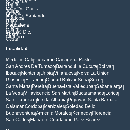
Santander
Nariño
Cauca
Valle Del Cauca
Tolima
Bolivar
Norte De Santander
Cordoba
Huila
Meta
Magdalena
Choco
Caldas
Bogota, D.c.
Sucre
Atlantico
Cesar
Localidad:
Medellin
Cali
Cumaribo
Cartagena
Pasto
|
|
|
|
|
San Andres De Tumaco
Barranquilla
Cucuta
Bolivar
|
|
|
|
Ibague
Monteria
Uribia
Villanueva
Neiva
La Union
|
|
|
|
|
|
Riosucio
El Tambo
Ciudad Bolivar
Suba
Sucre
|
|
|
|
|
Santa Marta
Pereira
Buenavista
Valledupar
Sabanalarga
|
|
|
|
|
La Vega
Villavicencio
San Martin
Bucaramanga
Lorica
|
|
|
|
|
San Francisco
Inirida
Albania
Popayan
Santa Barbara
|
|
|
|
|
Calamar
Cordoba
Manizales
Soledad
Bello
|
|
|
|
|
Buenaventura
Armenia
Morales
Kennedy
Florencia
|
|
|
|
|
San Carlos
Manaure
Guadalupe
Paez
Suarez
|
|
|
|