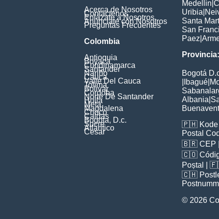
Medellin
|
C
Acerca de Nosotros
Uribia
|
Nei
Contáctenos
Enlázate a Nosotros
Santa Mar
Anúnciate con Nosotros
Preguntas Frecuentes
San Franc
Paez
|
Arme
Colombia
Provincia
Antioquia
Boyaca
Cundinamarca
Santander
Nariño
Bogotá D.c
Cauca
Valle Del Cauca
|
Ibagué
|
Mo
Tolima
Bolivar
Sabanalar
Cordoba
Norte De Santander
Albania
|
Sa
Huila
Meta
Magdalena
Buenavent
Choco
Caldas
Bogota, D.c.
Sucre
🇵🇭
Kode 
Atlantico
Cesar
Postal Co
🇧🇷
CEP
🇨🇴
Códig
Poștal
| 
🇨🇭
Postl
Postnumm
© 2026 Co