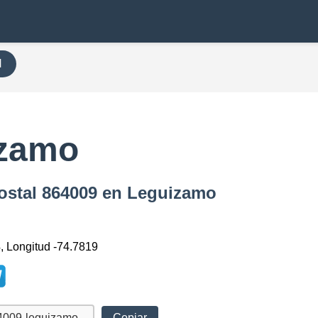
H
izamo
Postal 864009 en Leguizamo
4, Longitud -74.7819
Copiar