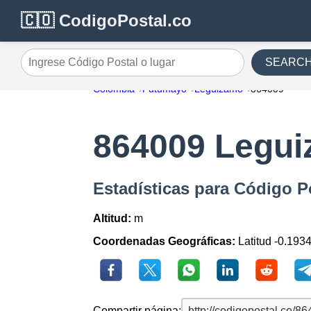
🇨🇴 CodigoPostal.co
SEARC
Ingrese Código Postal o lugar
Colombia
Putumayo
Leguizamo
864009
864009 Legu
Estadísticas para Código 
Altitud:
m
Coordenadas Geográficas:
Latitud -0.193
Compartir página: