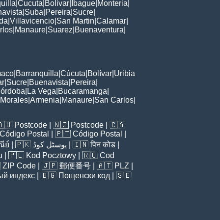
uilla
|
Cucuta
|
Bolivar
|
Ibague
|
Monteria
|
avista
|
Suba
|
Pereira
|
Sucre
|
ida
|
Villavicencio
|
San Martin
|
Calamar
|
rlos
|
Manaure
|
Suarez
|
Buenaventura
|
maco
|
Barranquilla
|
Cúcuta
|
Bolívar
|
Uribia
ar
|
Sucre
|
Buenavista
|
Pereira
|
órdoba
|
La Vega
|
Bucaramanga
|
Morales
|
Armenia
|
Manaure
|
San Carlos
|
🇦🇺
Postcode
| 🇳🇿
Postcode
| 🇨🇦
Código Postal
| 🇵🇹
Código Postal
|
ีย์
| 🇵🇰
پوسٹل کوڈ
| 🇮🇳
पिन कोड
|
u
| 🇵🇱
Kod Pocztowy
| 🇷🇴
Cod

ZIP Code
| 🇯🇵
郵便番号
| 🇦🇹
PLZ
|
ый индекс
| 🇧🇬
Пощенски код
| 🇸🇪