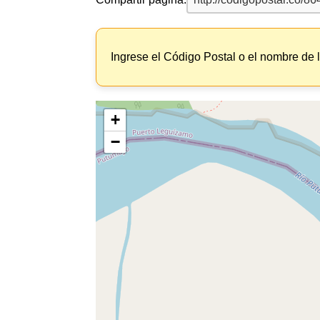
Ingrese el Código Postal o el nombre de 
+
−