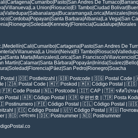
ali
|
Cartagena
|
Cumaribo
|
Pasto
|
San Andres De Tumaco
|
Barranq
va
|
Villanueva
|
La Union
|
Riosucio
|
El Tambo
|
Ciudad Bolivar
|
Buen
ta
|
Valledupar
|
Sabanalarga
|
Bucaramanga
|
Lorica
|
Manizales
|
Inir
isco
|
Cordoba
|
Popayan
|
Santa Barbara
|
Albania
|
La Vega
|
San Ca
nia
|
Rionegro
|
Soledad
|
Kennedy
|
Florencia
|
Guadalupe
|
Morales
:
.
|
Medellín
|
Cali
|
Cumaribo
|
Cartagena
|
Pasto
|
San Andres De Tu
ntería
|
Villanueva
|
La Unión
|
Neiva
|
El Tambo
|
Riosucio
|
Valledup
ga
|
Santa Marta
|
Manizales
|
Lorica
|
San Francisco
|
Villavicencio
|
C
n Martín
|
Calamar
|
Santa Bárbara
|
Popayán
|
Inírida
|
Suárez
|
Bello
|
ura
|
Soledad
|
Florencia
|
Páez
|
San Pedro
|
Rionegro
|
Soacha
Postal
| 🇩🇪
Postleitzahl
| 🇬🇧
Postcode
| 🇸🇬
Postal Code
| 
de
| 🇿🇦
Postal Code
| 🇲🇾
Poskod
| 🇲🇽
Código Postal
| 🇪🇸
| 🇫🇷
Code Postal
| 🇳🇱
Postcode
| 🇮🇹
CAP
| 🇹🇭
รหัสไปรษณ
o Postal
| 🇦🇷
Código Postal
| 🇰🇷
우편번호
| 🇹🇷
Posta Kod
🇮
Postinumero
| 🇵🇪
Código Postal
| 🇨🇱
Código Postal
| 🇺
eitzahl
| 🇪🇨
Código Postal
| 🇺🇾
Código Postal
| 🇷🇺
Почтов
er
| 🇧🇩
পোস্টকোড
| 🇩🇰
Postnummer
| 🇳🇴
Postnummer
digoPostal.co