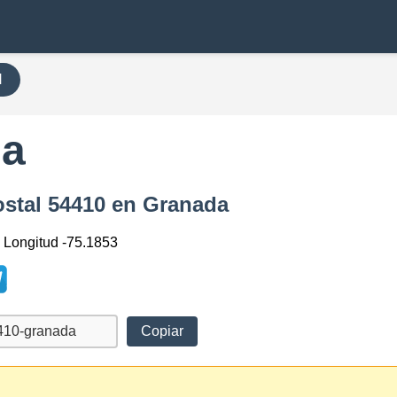
H
da
ostal 54410 en Granada
, Longitud -75.1853
Copiar