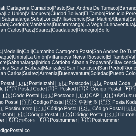
ali
|
Cartagena
|
Cumaribo
|
Pasto
|
San Andres De Tumaco
|
Barranq
va
|
La Union
|
Villanueva
|
Ciudad Bolivar
|
El Tambo
|
Riosucio
|
Pere
r
|
Sabanalarga
|
Suba
|
Lorica
|
Villavicencio
|
San Martin
|
Albania
|
Sa
bara
|
Cordoba
|
Manizales
|
Bucaramanga
|
La Vega
|
Buenaventura
|
an Carlos
|
Paez
|
Suarez
|
Guadalupe
|
Rionegro
|
Bello
:
.
|
Medellín
|
Cali
|
Cumaribo
|
Cartagena
|
Pasto
|
San Andres De Tu
bagué
|
Uribia
|
La Unión
|
Villanueva
|
Neiva
|
Riosucio
|
El Tambo
|
Val
cre
|
Sabanalarga
|
Inírida
|
Córdoba
|
Albania
|
Popayán
|
Villavicenci
orica
|
Santa Bárbara
|
Manizales
|
San Francisco
|
San Pedro
|
Rione
an Carlos
|
Suárez
|
Armenia
|
Buenaventura
|
Soledad
|
Puerto Col
Postal
| 🇩🇪
Postleitzahl
| 🇬🇧
Postcode
| 🇸🇬
Postal Code
| 
de
| 🇿🇦
Postal Code
| 🇲🇾
Poskod
| 🇲🇽
Código Postal
| 🇪🇸
| 🇫🇷
Code Postal
| 🇳🇱
Postcode
| 🇮🇹
CAP
| 🇹🇭
รหัสไปรษณ
o Postal
| 🇦🇷
Código Postal
| 🇰🇷
우편번호
| 🇹🇷
Posta Kod
🇮
Postinumero
| 🇵🇪
Código Postal
| 🇨🇱
Código Postal
| 🇺
eitzahl
| 🇪🇨
Código Postal
| 🇺🇾
Código Postal
| 🇷🇺
Почтов
er
| 🇧🇩
পোস্টকোড
| 🇩🇰
Postnummer
| 🇳🇴
Postnummer
digoPostal.co