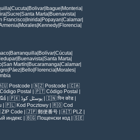
uilla
|
Cucuta
|
Bolivar
|
Ibague
|
Monteria
|
ira
|
Sucre
|
Santa Marta
|
Buenavista
|
n Francisco
|
Inirida
|
Popayan
|
Calamar
|
Armenia
|
Morales
|
Kennedy
|
Florencia
|
maco
|
Barranquilla
|
Bolívar
|
Cúcuta
|
ledupar
|
Buenavista
|
Santa Marta
|
o
|
San Martín
|
Bucaramanga
|
Calamar
|
gro
|
Páez
|
Bello
|
Florencia
|
Morales
|
ombia
🇦🇺
Postcode
| 🇳🇿
Postcode
| 🇨🇦
Código Postal
| 🇵🇹
Código Postal
|
ีย์
| 🇵🇰
پوسٹل کوڈ
| 🇮🇳
पिन कोड
|
u
| 🇵🇱
Kod Pocztowy
| 🇷🇴
Cod

ZIP Code
| 🇯🇵
郵便番号
| 🇦🇹
PLZ
|
ый индекс
| 🇧🇬
Пощенски код
| 🇸🇪