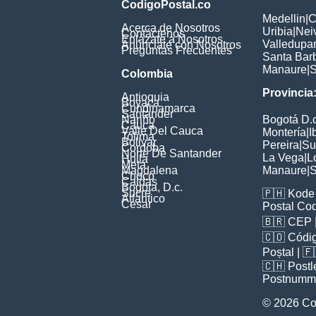
CodigoPostal.co
Medellin
|
C
Acerca de Nosotros
Uribia
|
Nei
Contáctenos
Enlázate a Nosotros
Valledupa
Anúnciate con Nosotros
Preguntas Frecuentes
Santa Bar
Manaure
|
S
Colombia
Provincia
Antioquia
Boyaca
Cundinamarca
Santander
Nariño
Bogotá D.c
Cauca
Valle Del Cauca
Montería
|
I
Tolima
Bolivar
Pereira
|
Su
Cordoba
Norte De Santander
La Vega
|
L
Huila
Meta
Magdalena
Manaure
|
S
Choco
Caldas
Bogota, D.c.
Sucre
🇵🇭
Kode 
Atlantico
Cesar
Postal Co
🇧🇷
CEP
🇨🇴
Códig
Poștal
| 
🇨🇭
Postl
Postnumm
© 2026 Co