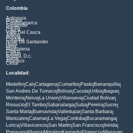
Colombia
Antioquia
Boyaca
Cundinamarca
Santander
Nariño
Cauca
Valle Del Cauca
Tolima
Bolivar
Cordoba
Norte De Santander
Huila
Meta
Magdalena
Choco
Caldas
Bogota, D.c.
Sucre
Atlantico
Cesar
Localidad:
Medellin
Cali
Cartagena
Cumaribo
Pasto
Barranquilla
|
|
|
|
|
|
San Andres De Tumaco
Bolivar
Cucuta
Uribia
Ibague
|
|
|
|
|
Monteria
Neiva
La Union
Villanueva
Ciudad Bolivar
|
|
|
|
|
Riosucio
El Tambo
Sabanalarga
Suba
Pereira
Sucre
|
|
|
|
|
|
Santa Marta
Buenavista
Valledupar
Santa Barbara
|
|
|
|
Manizales
Calamar
La Vega
Cordoba
Bucaramanga
|
|
|
|
|
Lorica
Villavicencio
San Martin
San Francisco
Inirida
|
|
|
|
|
Popayan
Albania
Morales
Kennedy
Florencia
Manaure
|
|
|
|
|
|