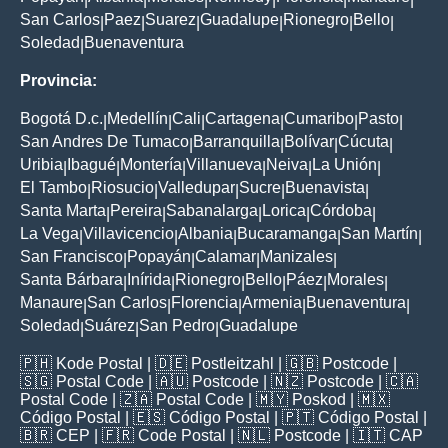
San Carlos
Paez
Suarez
Guadalupe
Rionegro
Bello
|
|
|
|
|
|
Soledad
Buenaventura
|
Provincia:
Bogotá D.c.
Medellín
Cali
Cartagena
Cumaribo
Pasto
|
|
|
|
|
|
San Andres De Tumaco
Barranquilla
Bolívar
Cúcuta
|
|
|
|
Uribia
Ibagué
Montería
Villanueva
Neiva
La Unión
|
|
|
|
|
|
El Tambo
Riosucio
Valledupar
Sucre
Buenavista
|
|
|
|
|
Santa Marta
Pereira
Sabanalarga
Lorica
Córdoba
|
|
|
|
|
La Vega
Villavicencio
Albania
Bucaramanga
San Martín
|
|
|
|
|
San Francisco
Popayán
Calamar
Manizales
|
|
|
|
Santa Bárbara
Inírida
Rionegro
Bello
Páez
Morales
|
|
|
|
|
|
Manaure
San Carlos
Florencia
Armenia
Buenaventura
|
|
|
|
|
Soledad
Suárez
San Pedro
Guadalupe
|
|
|
🇵🇭
Kode Postal
| 🇩🇪
Postleitzahl
| 🇬🇧
Postcode
|
🇸🇬
Postal Code
| 🇦🇺
Postcode
| 🇳🇿
Postcode
| 🇨🇦
Postal Code
| 🇿🇦
Postal Code
| 🇲🇾
Poskod
| 🇲🇽
Código Postal
| 🇪🇸
Código Postal
| 🇵🇹
Código Postal
|
🇧🇷
CEP
| 🇫🇷
Code Postal
| 🇳🇱
Postcode
| 🇮🇹
CAP