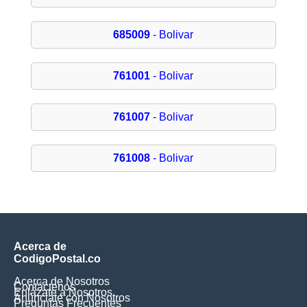
685009
- Bolivar
761001
- Bolivar
761007
- Bolivar
761008
- Bolivar
Acerca de
CodigoPostal.co
Acerca de Nosotros
Contáctenos
Enlázate a Nosotros
Anúnciate con Nosotros
Preguntas Frecuentes