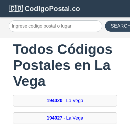
🇨🇴 CodigoPostal.co
SEARC
Todos Códigos
Postales en La
Vega
194020
- La Vega
194027
- La Vega