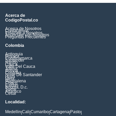
Acerca de
CodigoPostal.co
Acerca de Nosotros
Contáctenos
Enlázate a Nosotros
Anúnciate con Nosotros
Preguntas Frecuentes
Colombia
Antioquia
Boyaca
Cundinamarca
Santander
Nariño
Cauca
Valle Del Cauca
Tolima
Bolivar
Cordoba
Norte De Santander
Huila
Meta
Magdalena
Choco
Caldas
Bogota, D.c.
Sucre
Atlantico
Cesar
Localidad:
Medellin
Cali
Cumaribo
Cartagena
Pasto
|
|
|
|
|