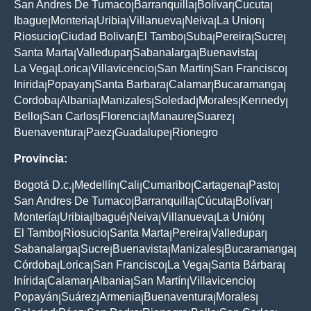
San Andres De Tumaco
Barranquilla
Bolivar
Cucuta
|
|
|
|
Ibague
Monteria
Uribia
Villanueva
Neiva
La Union
|
|
|
|
|
|
Riosucio
Ciudad Bolivar
El Tambo
Suba
Pereira
Sucre
|
|
|
|
|
|
Santa Marta
Valledupar
Sabanalarga
Buenavista
|
|
|
|
La Vega
Lorica
Villavicencio
San Martin
San Francisco
|
|
|
|
|
Inirida
Popayan
Santa Barbara
Calamar
Bucaramanga
|
|
|
|
|
Cordoba
Albania
Manizales
Soledad
Morales
Kennedy
|
|
|
|
|
|
Bello
San Carlos
Florencia
Manaure
Suarez
|
|
|
|
|
Buenaventura
Paez
Guadalupe
Rionegro
|
|
|
Provincia:
Bogotá D.c.
Medellín
Cali
Cumaribo
Cartagena
Pasto
|
|
|
|
|
|
San Andres De Tumaco
Barranquilla
Cúcuta
Bolívar
|
|
|
|
Montería
Uribia
Ibagué
Neiva
Villanueva
La Unión
|
|
|
|
|
|
El Tambo
Riosucio
Santa Marta
Pereira
Valledupar
|
|
|
|
|
Sabanalarga
Sucre
Buenavista
Manizales
Bucaramanga
|
|
|
|
|
Córdoba
Lorica
San Francisco
La Vega
Santa Bárbara
|
|
|
|
|
Inírida
Calamar
Albania
San Martín
Villavicencio
|
|
|
|
|
Popayán
Suárez
Armenia
Buenaventura
Morales
|
|
|
|
|