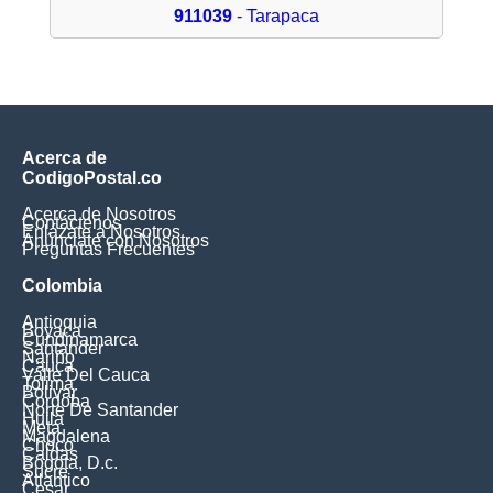
911039
- Tarapaca
Acerca de
CodigoPostal.co
Acerca de Nosotros
Contáctenos
Enlázate a Nosotros
Anúnciate con Nosotros
Preguntas Frecuentes
Colombia
Antioquia
Boyaca
Cundinamarca
Santander
Nariño
Cauca
Valle Del Cauca
Tolima
Bolivar
Cordoba
Norte De Santander
Huila
Meta
Magdalena
Choco
Caldas
Bogota, D.c.
Sucre
Atlantico
Cesar