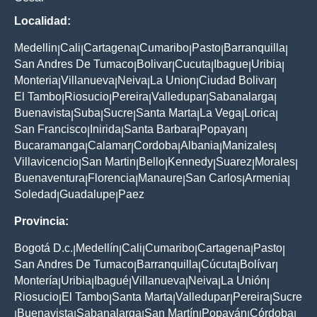
Localidad:
Medellin
Cali
Cartagena
Cumaribo
Pasto
Barranquilla
|
|
|
|
|
|
San Andres De Tumaco
Bolivar
Cucuta
Ibague
Uribia
|
|
|
|
|
Monteria
Villanueva
Neiva
La Union
Ciudad Bolivar
|
|
|
|
|
El Tambo
Riosucio
Pereira
Valledupar
Sabanalarga
|
|
|
|
|
Buenavista
Suba
Sucre
Santa Marta
La Vega
Lorica
|
|
|
|
|
|
San Francisco
Inirida
Santa Barbara
Popayan
|
|
|
|
Bucaramanga
Calamar
Cordoba
Albania
Manizales
|
|
|
|
|
Villavicencio
San Martin
Bello
Kennedy
Suarez
Morales
|
|
|
|
|
|
Buenaventura
Florencia
Manaure
San Carlos
Armenia
|
|
|
|
|
Soledad
Guadalupe
Paez
|
|
Provincia:
Bogotá D.c.
Medellín
Cali
Cumaribo
Cartagena
Pasto
|
|
|
|
|
|
San Andres De Tumaco
Barranquilla
Cúcuta
Bolívar
|
|
|
|
Montería
Uribia
Ibagué
Villanueva
Neiva
La Unión
|
|
|
|
|
|
Riosucio
El Tambo
Santa Marta
Valledupar
Pereira
Sucre
|
|
|
|
|
Buenavista
Sabanalarga
San Martín
Popayán
Córdoba
|
|
|
|
|
|