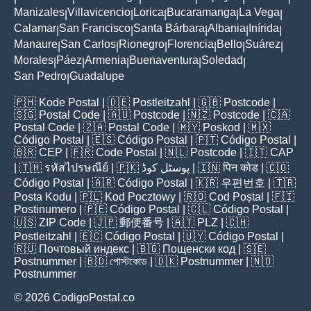
Manizales
Villavicencio
Lorica
Bucaramanga
La Vega
|
|
|
|
|
Calamar
San Francisco
Santa Bárbara
Albania
Inírida
|
|
|
|
|
Manaure
San Carlos
Rionegro
Florencia
Bello
Suárez
|
|
|
|
|
|
Morales
Páez
Armenia
Buenaventura
Soledad
|
|
|
|
|
San Pedro
Guadalupe
|
🇵🇭
Kode Postal
| 🇩🇪
Postleitzahl
| 🇬🇧
Postcode
|
🇸🇬
Postal Code
| 🇦🇺
Postcode
| 🇳🇿
Postcode
| 🇨🇦
Postal Code
| 🇿🇦
Postal Code
| 🇲🇾
Poskod
| 🇲🇽
Código Postal
| 🇪🇸
Código Postal
| 🇵🇹
Código Postal
|
🇧🇷
CEP
| 🇫🇷
Code Postal
| 🇳🇱
Postcode
| 🇮🇹
CAP
| 🇹🇭
รหัสไปรษณีย์
| 🇵🇰
پوسٹل کوڈ
| 🇮🇳
पिन कोड
| 🇨🇴
Código Postal
| 🇦🇷
Código Postal
| 🇰🇷
우편번호
| 🇹🇷
Posta Kodu
| 🇵🇱
Kod Pocztowy
| 🇷🇴
Cod Poștal
| 🇫🇮
Postinumero
| 🇵🇪
Código Postal
| 🇨🇱
Código Postal
|
🇺🇸
ZIP Code
| 🇯🇵
郵便番号
| 🇦🇹
PLZ
| 🇨🇭
Postleitzahl
| 🇪🇨
Código Postal
| 🇺🇾
Código Postal
|
🇷🇺
Почтовый индекс
| 🇧🇬
Пощенски код
| 🇸🇪
Postnummer
| 🇧🇩
পোস্টকোড
| 🇩🇰
Postnummer
| 🇳🇴
Postnummer
© 2026 CodigoPostal.co