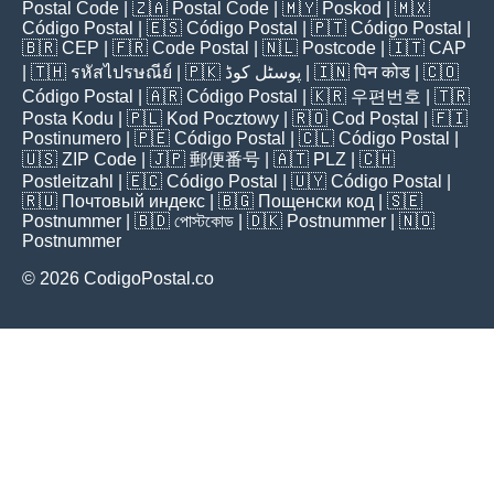
Postal Code
| 🇿🇦
Postal Code
| 🇲🇾
Poskod
| 🇲🇽
Código Postal
| 🇪🇸
Código Postal
| 🇵🇹
Código Postal
|
🇧🇷
CEP
| 🇫🇷
Code Postal
| 🇳🇱
Postcode
| 🇮🇹
CAP
| 🇹🇭
รหัสไปรษณีย์
| 🇵🇰
پوسٹل کوڈ
| 🇮🇳
पिन कोड
| 🇨🇴
Código Postal
| 🇦🇷
Código Postal
| 🇰🇷
우편번호
| 🇹🇷
Posta Kodu
| 🇵🇱
Kod Pocztowy
| 🇷🇴
Cod Poștal
| 🇫🇮
Postinumero
| 🇵🇪
Código Postal
| 🇨🇱
Código Postal
|
🇺🇸
ZIP Code
| 🇯🇵
郵便番号
| 🇦🇹
PLZ
| 🇨🇭
Postleitzahl
| 🇪🇨
Código Postal
| 🇺🇾
Código Postal
|
🇷🇺
Почтовый индекс
| 🇧🇬
Пощенски код
| 🇸🇪
Postnummer
| 🇧🇩
পোস্টকোড
| 🇩🇰
Postnummer
| 🇳🇴
Postnummer
© 2026 CodigoPostal.co