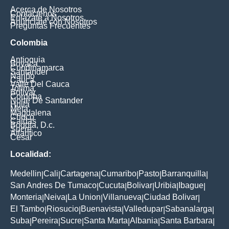
Acerca de Nosotros
Contáctenos
Enlázate a Nosotros
Anúnciate con Nosotros
Preguntas Frecuentes
Colombia
Antioquia
Boyaca
Cundinamarca
Santander
Nariño
Cauca
Valle Del Cauca
Tolima
Bolivar
Cordoba
Norte De Santander
Huila
Meta
Magdalena
Choco
Caldas
Bogota, D.c.
Sucre
Atlantico
Cesar
Localidad:
Medellin
Cali
Cartagena
Cumaribo
Pasto
Barranquilla
|
|
|
|
|
|
San Andres De Tumaco
Cucuta
Bolivar
Uribia
Ibague
|
|
|
|
|
Monteria
Neiva
La Union
Villanueva
Ciudad Bolivar
|
|
|
|
|
El Tambo
Riosucio
Buenavista
Valledupar
Sabanalarga
|
|
|
|
|
Suba
Pereira
Sucre
Santa Marta
Albania
Santa Barbara
|
|
|
|
|
|