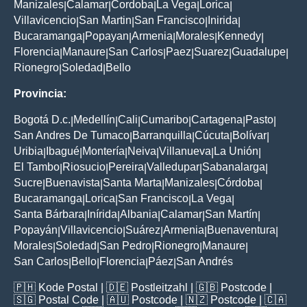
Manizales
Calamar
Cordoba
La Vega
Lorica
|
|
|
|
|
Villavicencio
San Martin
San Francisco
Inirida
|
|
|
|
Bucaramanga
Popayan
Armenia
Morales
Kennedy
|
|
|
|
|
Florencia
Manaure
San Carlos
Paez
Suarez
Guadalupe
|
|
|
|
|
|
Rionegro
Soledad
Bello
|
|
Provincia:
Bogotá D.c.
Medellín
Cali
Cumaribo
Cartagena
Pasto
|
|
|
|
|
|
San Andres De Tumaco
Barranquilla
Cúcuta
Bolívar
|
|
|
|
Uribia
Ibagué
Montería
Neiva
Villanueva
La Unión
|
|
|
|
|
|
El Tambo
Riosucio
Pereira
Valledupar
Sabanalarga
|
|
|
|
|
Sucre
Buenavista
Santa Marta
Manizales
Córdoba
|
|
|
|
|
Bucaramanga
Lorica
San Francisco
La Vega
|
|
|
|
Santa Bárbara
Inírida
Albania
Calamar
San Martín
|
|
|
|
|
Popayán
Villavicencio
Suárez
Armenia
Buenaventura
|
|
|
|
|
Morales
Soledad
San Pedro
Rionegro
Manaure
|
|
|
|
|
San Carlos
Bello
Florencia
Páez
San Andrés
|
|
|
|
🇵🇭
Kode Postal
| 🇩🇪
Postleitzahl
| 🇬🇧
Postcode
|
🇸🇬
Postal Code
| 🇦🇺
Postcode
| 🇳🇿
Postcode
| 🇨🇦